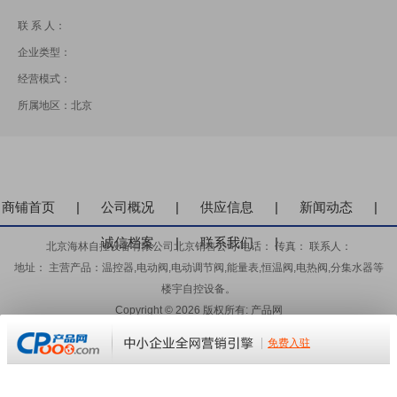
联 系 人：
企业类型：
经营模式：
所属地区：北京
商铺首页
|
公司概况
|
供应信息
|
新闻动态
|
诚信档案
|
联系我们
|
北京海林自控设备有限公司北京销售公司 电话： 传真： 联系人：
地址： 主营产品：温控器,电动阀,电动调节阀,能量表,恒温阀,电热阀,分集水器等
楼宇自控设备。
Copyright © 2026 版权所有: 产品网
免责声明：以上所展示的信息由企业自行提供，内容的真实性、准确性和合法性
由发布企业负责。产品网对此不承担任何保证责任。